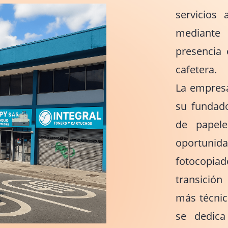
servicios 
mediante 
presencia 
cafetera.
La empresa
su fundado
de papele
oportuni
fotocopia
transició
más técnic
se dedica