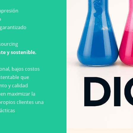
impresión
o
 garantizado
tsourcing
te y sostenible.
onal, bajos costos
stentable que
nto y calidad
ten maximizar la
propios clientes una
ácticas