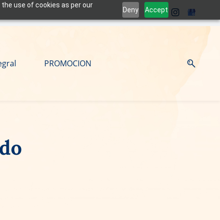
 the use of cookies as per our
Deny
Accept
egral
PROMOCION
ldo