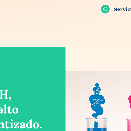
Servici
H,
lto
ntizado.