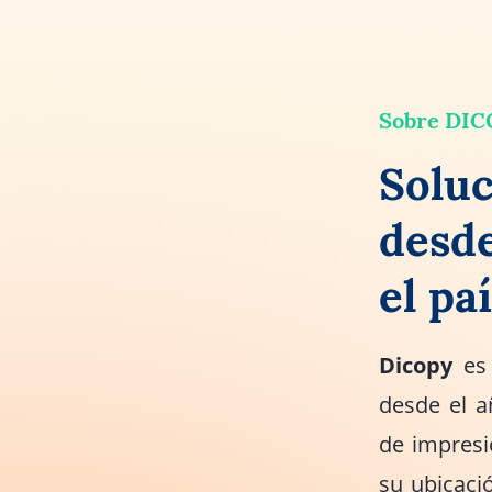
Sobre DI
Soluc
desde
el paí
Dicopy
es 
desde el a
de impresi
su ubicaci