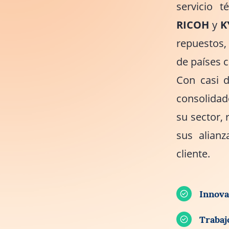
servicio 
RICOH
y
K
repuestos,
de países 
Con casi d
consolidad
su sector, 
sus alian
cliente.
Innova
Trabaj