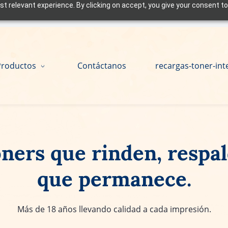
t relevant experience. By clicking on accept, you give your consent to
Productos
Contáctanos
recargas-toner-int
ners que rinden, respa
que permanece.
Más de 18 años llevando calidad a cada impresión.