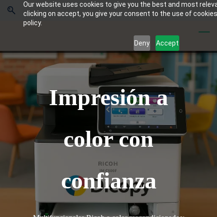
Our website uses cookies to give you the best and most relev
Skip
Skip
clicking on accept, you give your consent to the use of cookies
to
to
policy.
search
main
Deny
Accept
content
Impresión a
color con
confianza